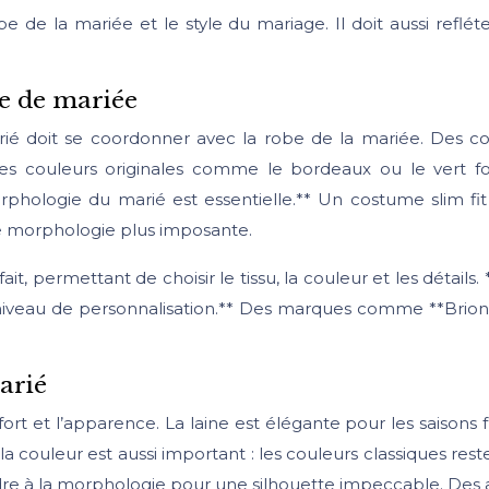
 de la mariée et le style du mariage. Il doit aussi refléte
e de mariée
é doit se coordonner avec la robe de la mariée. Des co
 Des couleurs originales comme le bordeaux ou le vert 
hologie du marié est essentielle.** Un costume slim fit 
ne morphologie plus imposante.
, permettant de choisir le tissu, la couleur et les détails
le niveau de personnalisation.** Des marques comme **Brion
arié
t et l’apparence. La laine est élégante pour les saisons froi
 la couleur est aussi important : les couleurs classiques res
ndre à la morphologie pour une silhouette impeccable. Des 