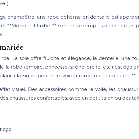
ver)
age champêtre, une robe bohème en dentelle est approprié
* et **Monique Lhuillier** sont des exemples de créateurs p
s.
 mariée
ence. La soie offre fluidité et élégance, la dentelle, une 
de la robe (empire, princesse, sirène, droite, etc.) est ég
 blanc classique, peut être ivoire, crème, ou champagne.**
’effet visuel. Des accessoires comme le voile, les chaussur
r des chaussures confortables, avec un petit talon ou des
riage.