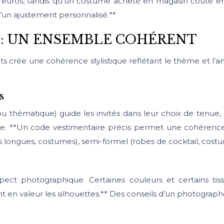
euros, tandis qu’un costume acheté en magasin coûte ent
’un ajustement personnalisé.**
 : UN ENSEMBLE COHÉRENT
nts crée une cohérence stylistique reflétant le thème et 
s
u thématique) guide les invités dans leur choix de tenue, a
rale. **Un code vestimentaire précis permet une cohéren
es longues, costumes), semi-formel (robes de cocktail, cost
pect photographique. Certaines couleurs et certains tis
ont en valeur les silhouettes.** Des conseils d’un photograph