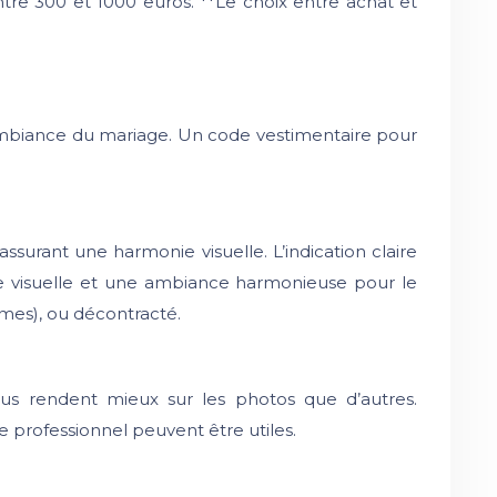
re 300 et 1000 euros. **Le choix entre achat et
l’ambiance du mariage. Un code vestimentaire pour
ssurant une harmonie visuelle. L’indication claire
ce visuelle et une ambiance harmonieuse pour le
umes), ou décontracté.
sus rendent mieux sur les photos que d’autres.
e professionnel peuvent être utiles.